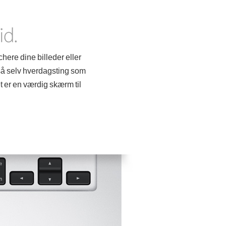
here dine billeder eller
 så selv hverdagsting som
t er en værdig skærm til