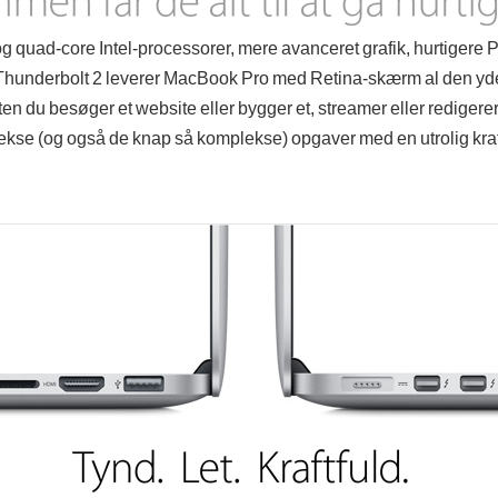
og quad-core Intel-processorer, mere avanceret grafik, hurtigere P
hunderbolt 2 leverer MacBook Pro med Retina-skærm al den yde
n du besøger et website eller bygger et, streamer eller redigere
kse (og også de knap så komplekse) opgaver med en utrolig kraf