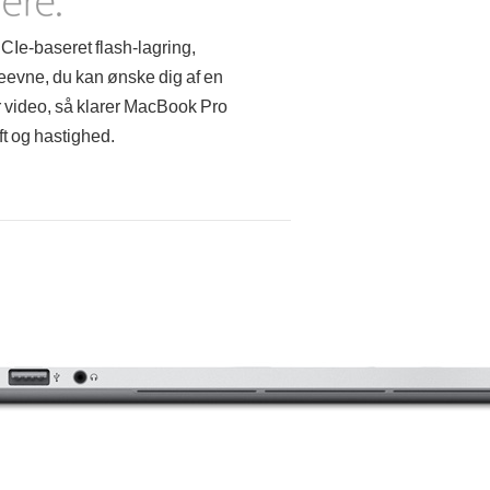
CIe-baseret flash-lagring,
evne, du kan ønske dig af en
r video, så klarer MacBook Pro
t og hastighed.