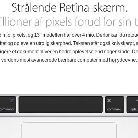
 mio. pixels, og 13" modellen har over 4 mio. Derfor kan du retouc
itet og opleve en utrolig skarphed. Teksten står også knivskarpt,
edigere et dokument bliver en bedre oplevelse end nogensinde. De
verdens mest avancerede bærbare computer med høj ydeevne.