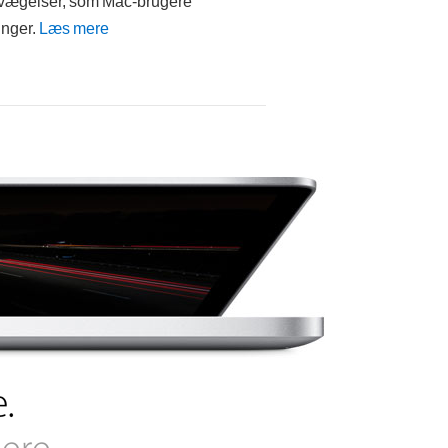
-bevægelser, som Mac-brugere
inger.
Læs mere