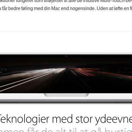
tioner fungerer som tilføjelser til alle de intuitive Multi-Touch
u får bedre føling med din Mac end nogensinde. Uden at løfte en f