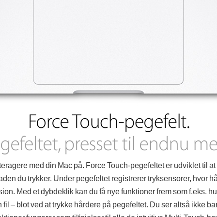
teragere med din Mac på. Force Touch-pegefeltet er udviklet til at 
aden du trykker. Under pegefeltet registrerer tryksensorer, hvor hå
on. Med et dybdeklik kan du få nye funktioner frem som f.eks. hurt
n fil – blot ved at trykke hårdere på pegefeltet. Du ser altså ikke 