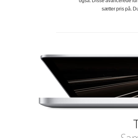
også. Disse avancerede funk
sætter pris på. D